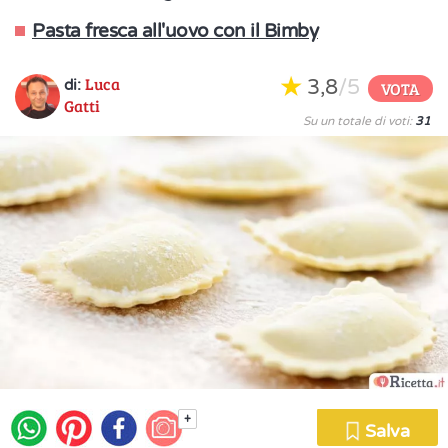
Pasta fresca all'uovo con il Bimby
Luca
3,8
/5
di:
VOTA
Gatti
Su un totale di voti:
31
+
Salva