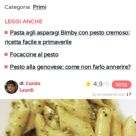
Categoria:
Primi
LEGGI ANCHE
Pasta agli asparagi Bimby con pesto cremoso:
ricetta facile e primaverile
Focaccine al pesto
Pesto alla genovese: come non farlo annerire?
Carola
4,9
/5
di:
VOTA
Leardi
Su un totale di voti:
17