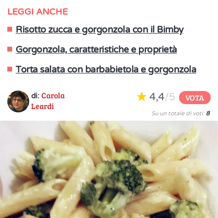
LEGGI ANCHE
Risotto zucca e gorgonzola con il Bimby
Gorgonzola, caratteristiche e proprietà
Torta salata con barbabietola e gorgonzola
Carola
4,4
/5
di:
VOTA
Leardi
Su un totale di voti:
8