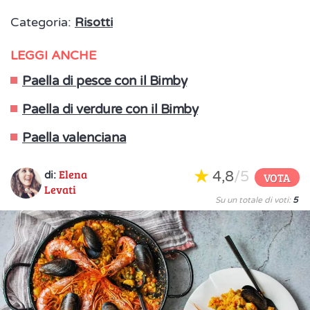
Categoria:
Risotti
LEGGI ANCHE
Paella di pesce con il Bimby
Paella di verdure con il Bimby
Paella valenciana
Elena
4,8
/5
di:
VOTA
Levati
Su un totale di voti:
5