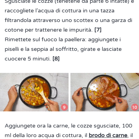
Sgusciate le cozze (tenetene da parte 6 intatte) e
raccogliete l’acqua di cottura in una tazza
filtrandola attraverso uno scottex o una garza di
cotone per trattenere le impurità.
[7]
Rimettete sul fuoco la paellera: aggiungete i
piselli e la seppia al soffritto, girate e lasciate
cuocere 5 minuti.
[8]
Aggiungete ora la carne, le cozze sgusciate, 100
ml della loro acqua di cottura, il
brodo di carne
, il