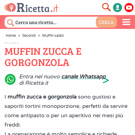
Home
>
Secondi
>
Muffin salati
MUFFIN ZUCCA E
GORGONZOLA
>
Entra nel nuovo
canale Whatsapp
di Ricetta.it
I
muffin zucca e gorgonzola
sono gustosi e
saporiti tortini monoporzione, perfetti da servire
come antipasto o per un aperitivo nei mesi più
freddi.
La preparazione è molto semplice e richiede