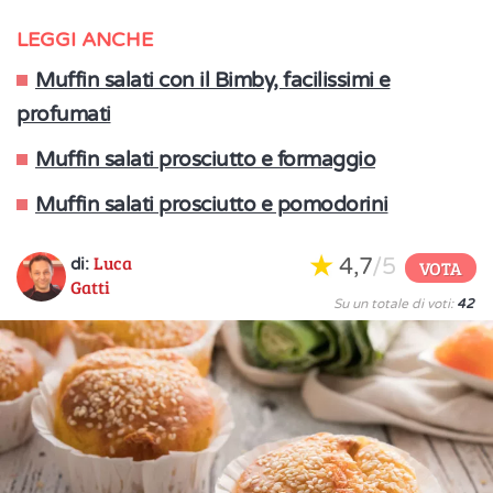
LEGGI ANCHE
Muffin salati con il Bimby, facilissimi e
profumati
Muffin salati prosciutto e formaggio
Muffin salati prosciutto e pomodorini
Luca
4,7
/5
di:
VOTA
Gatti
Su un totale di voti:
42