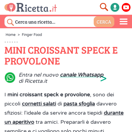
Home
>
Finger Food
MINI CROISSANT SPECK E
PROVOLONE
>
Entra nel nuovo
canale Whatsapp
di Ricetta.it
I
mini croissant speck e provolone
, sono dei
piccoli
cornetti salati
di
pasta sfoglia
davvero
sfiziosi: l'ideale da servire ancora tiepidi
durante
un aperitivo
tra amici. Prepararli è davvero
semplice e ci vogliono solo pochi minuti.