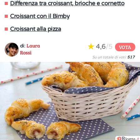
Differenza tra croissant, brioche e cornetto
Croissant con il Bimby
Croissant alla pizza
Laura
4,6
/5
di:
VOTA
Rossi
Su un totale di voti:
517