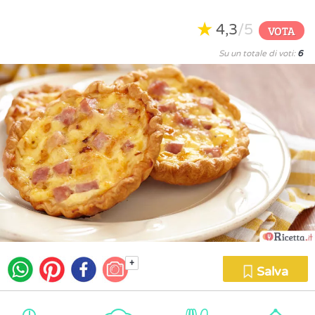
4,3
/5
VOTA
Su un totale di voti:
6
+
Salva