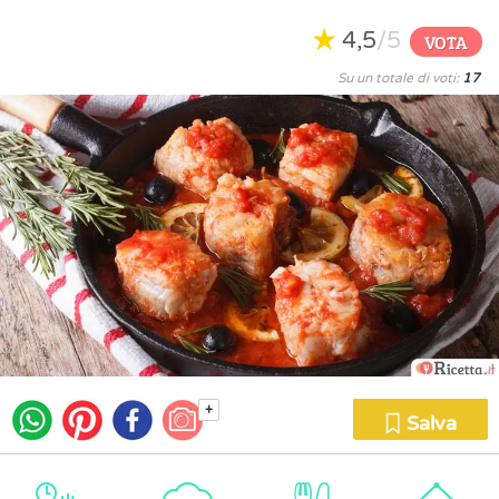
4,5
/5
VOTA
Su un totale di voti:
17
+
Salva