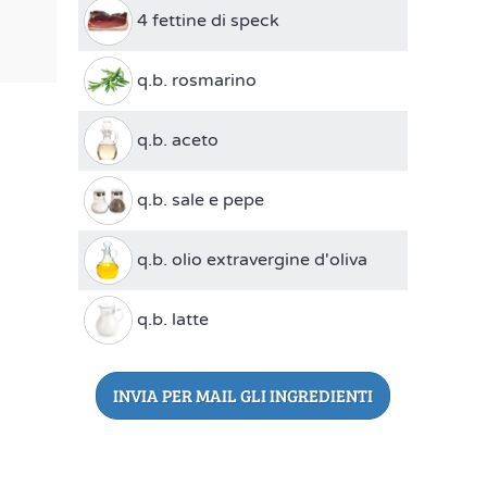
4 fettine di speck
q.b. rosmarino
q.b. aceto
q.b. sale e pepe
q.b. olio extravergine d'oliva
q.b. latte
INVIA PER MAIL GLI INGREDIENTI