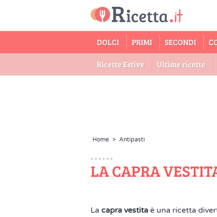
DOLCI
PRIMI
SECONDI
C
Ricette Estive
Ultime ricette
Home
>
Antipasti
LA CAPRA VESTIT
La
capra vestita
è una ricetta dive