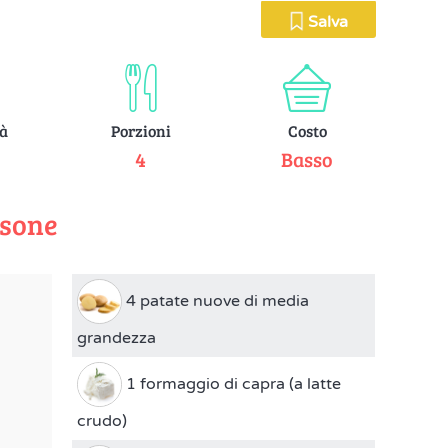
Salva
tà
Porzioni
Costo
e
4
Basso
rsone
4 patate nuove di media
grandezza
1 formaggio di capra (a latte
crudo)