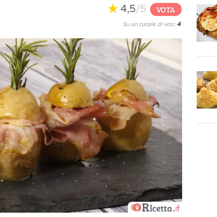
4,5
/5
VOTA
Su un totale di voti:
4