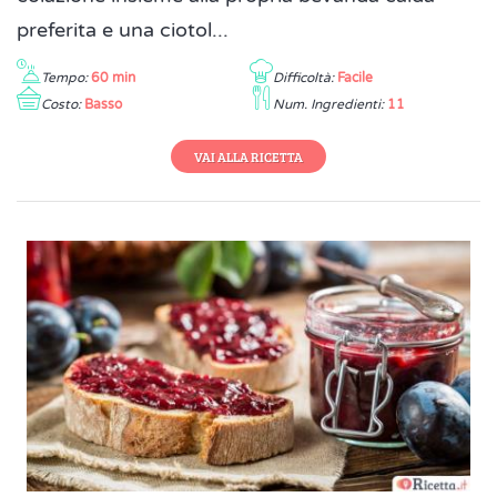
preferita e una ciotol...
Tempo:
60 min
Difficoltà:
Facile
Costo:
Basso
Num. Ingredienti:
11
VAI ALLA RICETTA