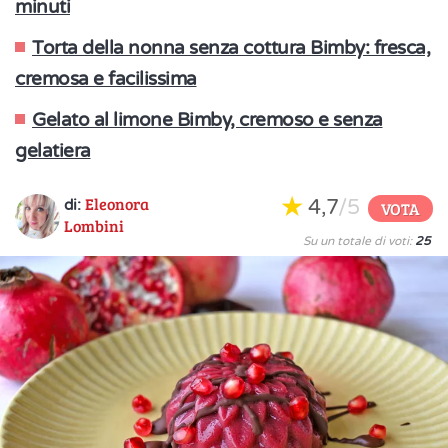
minuti
Torta della nonna senza cottura Bimby: fresca,
cremosa e facilissima
Gelato al limone Bimby, cremoso e senza
gelatiera
Eleonora
4,7
/5
di:
VOTA
Lombini
Su un totale di voti:
25