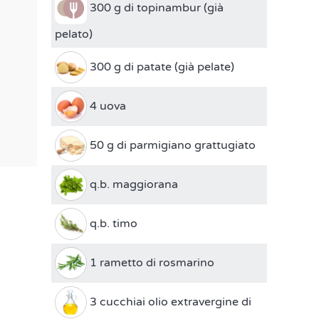
300 g di topinambur (già
pelato)
300 g di patate (già pelate)
4 uova
50 g di parmigiano grattugiato
q.b. maggiorana
q.b. timo
1 rametto di rosmarino
3 cucchiai olio extravergine di