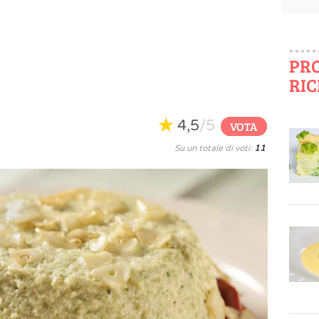
PR
RIC
4,5
/5
VOTA
Su un totale di voti:
11