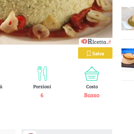
Salva
tà
Porzioni
Costo
e
6
Basso