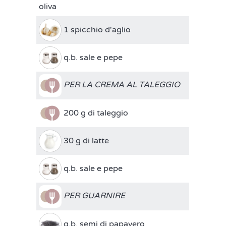
oliva
1 spicchio d'aglio
q.b. sale e pepe
PER LA CREMA AL TALEGGIO
200 g di taleggio
30 g di latte
q.b. sale e pepe
PER GUARNIRE
q.b. semi di papavero