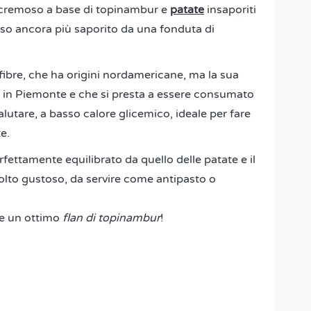
cremoso a base di topinambur e
patate
insaporiti
eso ancora più saporito da una fonduta di
 fibre, che ha origini nordamericane, ma la sua
e in Piemonte e che si presta a essere consumato
lutare, a basso calore glicemico, ideale per fare
e.
rfettamente equilibrato da quello delle patate e il
olto gustoso, da servire come antipasto o
are un ottimo
flan di topinambur
!