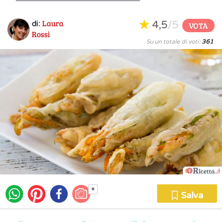
Laura
4,5
/5
di:
VOTA
Rossi
Su un totale di voti:
361
+
Salva