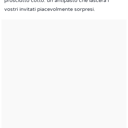
prosciutto cotto: un antipasto che lascerà i
vostri invitati piacevolmente sorpresi.