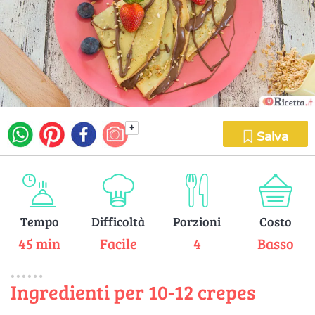
+
Salva
Tempo
Difficoltà
Porzioni
Costo
45 min
Facile
4
Basso
Ingredienti per 10-12 crepes