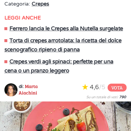
Categoria:
Crepes
LEGGI ANCHE
Ferrero lancia le Crepes alla Nutella surgelate
Torta di crepes arrotolata: la ricetta del dolce
scenografico ripieno di panna
Crepes verdi agli spinaci: perfette per una
cena o un pranzo leggero
Marta
4,6
/5
di:
VOTA
Aiachini
Su un totale di voti:
790