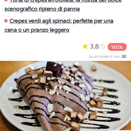
Torta di crepes arrotolata: la ricetta del dolce
scenografico ripieno di panna
Crepes verdi agli spinaci: perfette per una
cena o un pranzo leggero
3,8
/5
VOTA
Su un totale di voti:
32