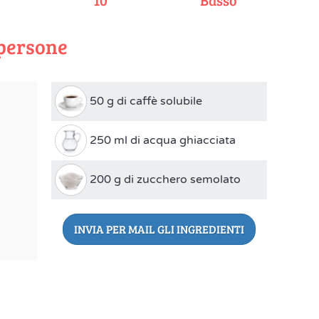
e
10
Basso
 persone
50 g di caffè solubile
250 ml di acqua ghiacciata
200 g di zucchero semolato
INVIA PER MAIL GLI INGREDIENTI