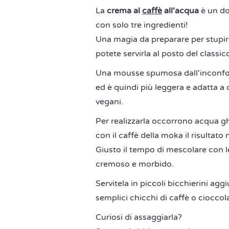
La
crema al
caffè
all'acqua
è un do
con solo tre ingredienti!
Una magia da preparare per stupire 
potete servirla al posto del classi
Una mousse spumosa dall'inconfon
ed è quindi più leggera e adatta a
vegani.
Per realizzarla occorrono acqua gh
con il caffè della moka il risultato 
Giusto il tempo di mescolare con le
cremoso e morbido.
Servitela in piccoli bicchierini ag
semplici chicchi di caffè o cioccol
Curiosi di assaggiarla?