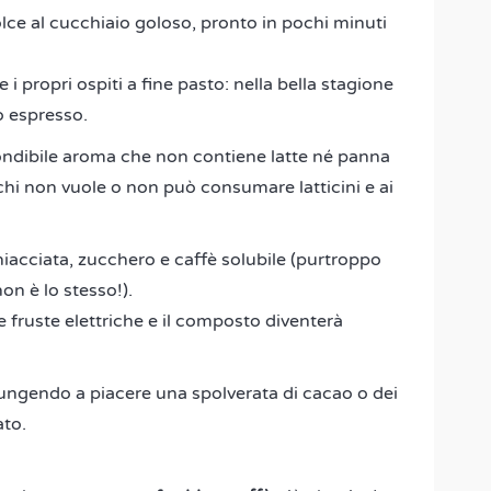
lce al cucchiaio goloso, pronto in pochi minuti
i propri ospiti a fine pasto: nella bella stagione
co espresso.
dibile aroma che non contiene latte né panna
 chi non vuole o non può consumare latticini e ai
iacciata, zucchero e caffè solubile (purtroppo
non è lo stesso!).
 fruste elettriche e il composto diventerà
giungendo a piacere una spolverata di cacao o dei
ato.