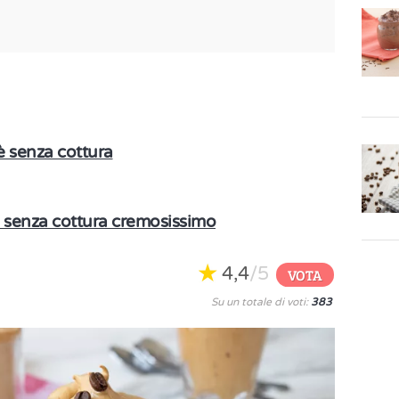
è senza cottura
e senza cottura cremosissimo
4,4
/5
VOTA
Su un totale di voti:
383