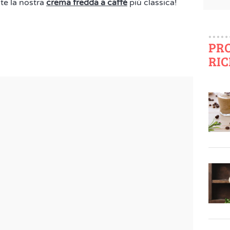
te la nostra
crema fredda a caffè
più classica!
PR
RIC