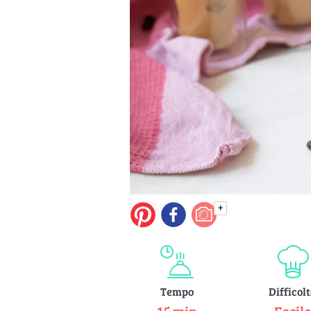
+
Tempo
Difficol