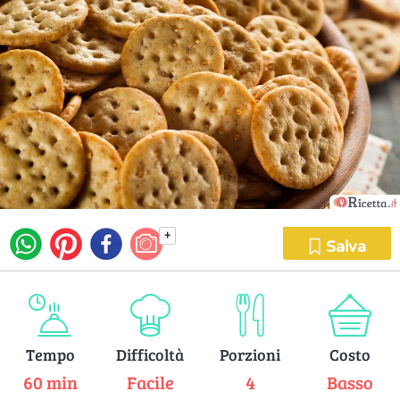
+
Salva
Tempo
Difficoltà
Porzioni
Costo
60 min
Facile
4
Basso