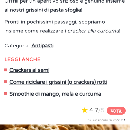
Offrili per un aperitivo sfizioso e genuino insieme
ai nostri
grissini di pasta sfoglia
!
Pronti in pochissimi passaggi, scopriamo
insieme come realizzare i
cracker alla curcuma
!
Categoria:
Antipasti
LEGGI ANCHE
Crackers ai semi
Come riciclare i grissini (o crackers) rotti
Smoothie di mango, mela e curcuma
4,7
/5
VOTA
Su un totale di voti:
11