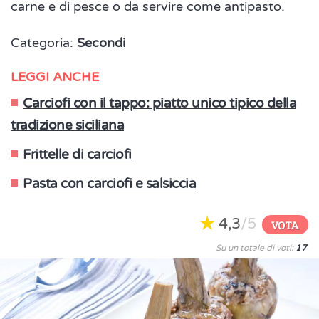
carne e di pesce o da servire come antipasto.
Categoria:
Secondi
LEGGI ANCHE
Carciofi con il tappo: piatto unico tipico della
tradizione siciliana
Frittelle di carciofi
Pasta con carciofi e salsiccia
4,3
/5
VOTA
Su un totale di voti:
17