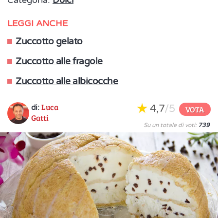
Categoria:
Dolci
LEGGI ANCHE
Zuccotto gelato
Zuccotto alle fragole
Zuccotto alle albicocche
Luca
4,7
/5
di:
VOTA
Gatti
Su un totale di voti:
739