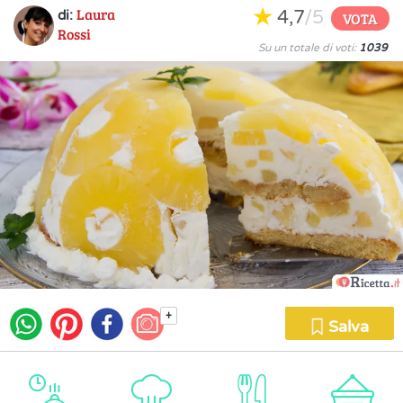
Laura
4,7
/5
di:
VOTA
Rossi
Su un totale di voti:
1039
+
Salva