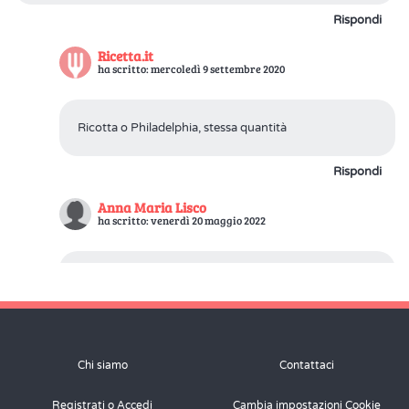
Rispondi
Ricetta.it
ha scritto: mercoledì 9 settembre 2020
Ricotta o Philadelphia, stessa quantità
Rispondi
Anna Maria Lisco
ha scritto: venerdì 20 maggio 2022
Salve io usato la crema al posto del mascarpone.
Rispondi
Giovanni
Chi siamo
Contattaci
lunedì 20 luglio 2020
Registrati o Accedi
Cambia impostazioni Cookie