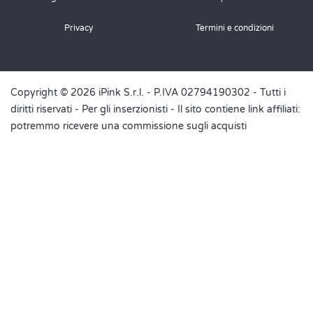
Da dove viene il nome Zuccotto? Grazie
Privacy
Termini e condizioni
Rispondi
Ricetta.it
ha scritto: martedì 21 luglio 2020
Copyright © 2026 iPink S.r.l. - P.IVA 02794190302 - Tutti i
diritti riservati -
Per gli inserzionisti
- Il sito contiene link affiliati:
potremmo ricevere una commissione sugli acquisti
Ciao Giovanni, non lo sappiamo con esattezza ma
molto probabilmente il nome deriva dalla sua forma
Rispondi
Loredana Cacciamani
giovedì 18 giugno 2020
Posso prepararlo la sera prima e se si quanto tempo prima lo
devo togliere dal congelatore? Grazie