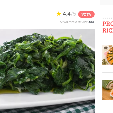
4,4
/5
VOTA
PR
Su un totale di voti:
165
RIC