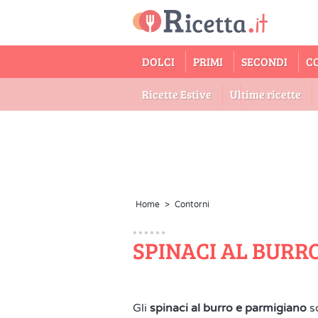
DOLCI
PRIMI
SECONDI
C
Ricette Estive
Ultime ricette
Home
>
Contorni
SPINACI AL BURR
Gli
spinaci al burro e parmigiano
so