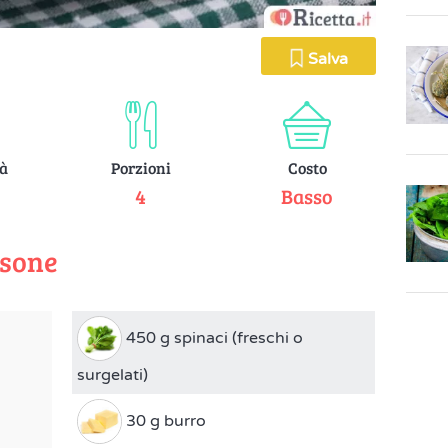
Salva
tà
Porzioni
Costo
e
4
Basso
rsone
450 g spinaci (freschi o
surgelati)
30 g burro