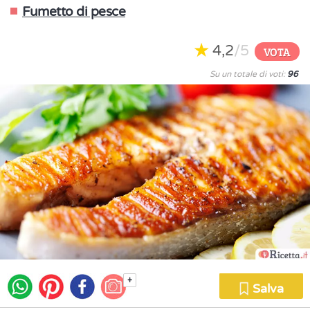
Fumetto di pesce
4,2
/5
VOTA
Su un totale di voti:
96
+
Salva