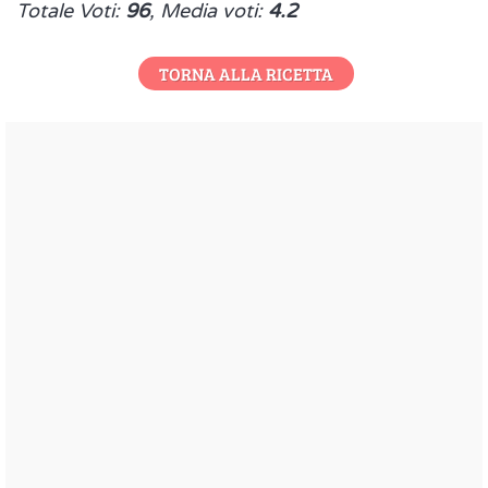
Totale Voti:
96
, Media voti:
4.2
TORNA ALLA RICETTA