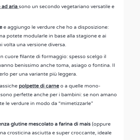
e ad aria
sono un secondo vegetariano versatile e
e
e aggiungo le verdure che ho a disposizione:
 ma potete modularle in base alla stagione e ai
ni volta una versione diversa.
n cuore filante di formaggio: spesso scelgo il
a vanno benissimo anche toma, asiago o fontina. Il
erlo per una variante più leggera.
lassiche
polpette di carne
o a quelle mono-
 e sono perfette anche per i bambini: se non amano
mente le verdure in modo da “mimetizzarle”
nza glutine mescolato a farina di mais
(oppure
una crosticina asciutta e super croccante, ideale