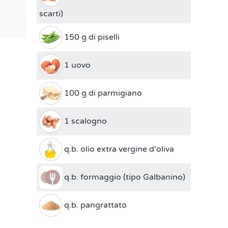
scarti)
150 g di piselli
1 uovo
100 g di parmigiano
1 scalogno
q.b. olio extra vergine d'oliva
q.b. formaggio (tipo Galbanino)
q.b. pangrattato