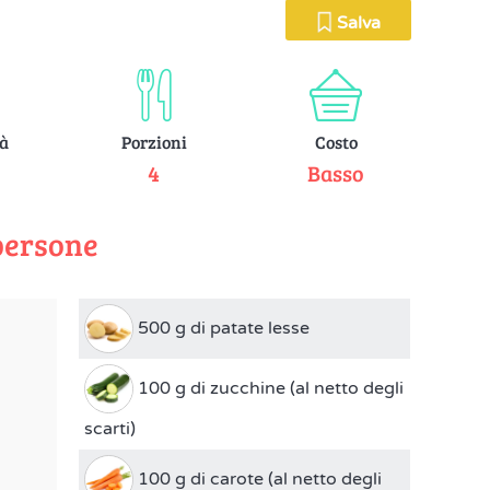
Salva
tà
Porzioni
Costo
e
4
Basso
persone
500 g di patate lesse
100 g di zucchine (al netto degli
scarti)
100 g di carote (al netto degli