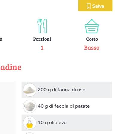
Salva
tà
Porzioni
Costo
e
1
Basso
iadine
200 g di farina di riso
40 g di fecola di patate
10 g olio evo