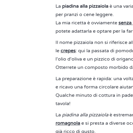
La
piadina alla pizzaiola
è una vari
per pranzi o cene leggere.
La mia ricetta è ovviamente
senza 
potete adattarla e optare per la far
Il nome pizzaiola non si riferisce a
le
crepes
: qui la passata di pomo
l'olio d'oliva e un pizzico di origan
Otterrete un composto morbido dal
La preparazione è rapida: una volt
e ricavo una forma circolare aiutan
Qualche minuto di cottura in padell
tavola!
La
piadina alla pizzaiola
è estremam
romagnola
e si presta a diverse oc
già ricco di gusto.