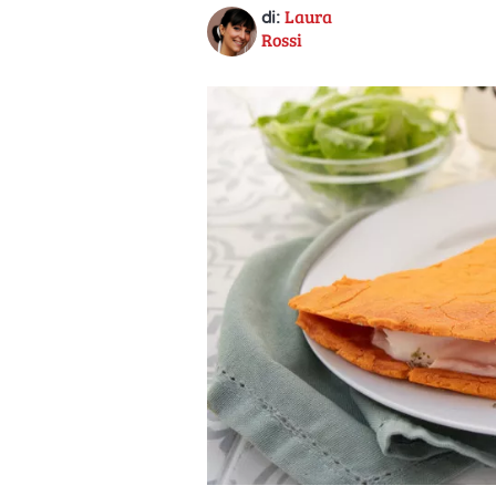
Laura
di:
Rossi