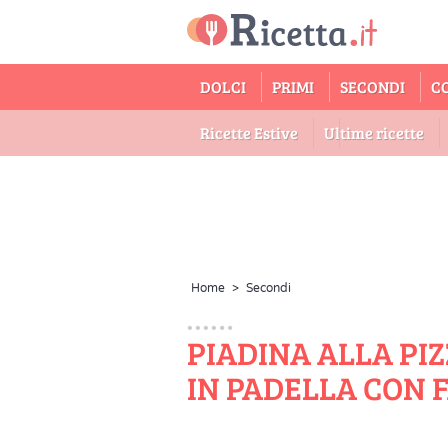
DOLCI
PRIMI
SECONDI
C
Ricette Estive
Ultime ricette
Home
>
Secondi
PIADINA ALLA PI
IN PADELLA CON F