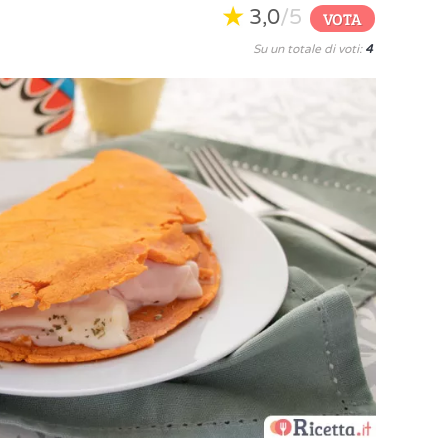
3,0
/5
VOTA
Su un totale di voti:
4