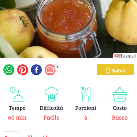
+
Salva
Tempo
Difficoltà
Porzioni
Costo
60 min
Facile
4
Basso