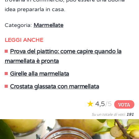
idea prepararla in casa.
Categoria:
Marmellate
LEGGI ANCHE
Prova del piattino: come capire quando la
marmellata è pronta
Girelle alla marmellata
Crostata glassata con marmellata
4,5
/5
VOTA
Su un totale di voti:
191