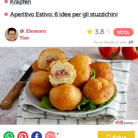
Krapfen
Aperitivo Estivo: 6 idee per gli stuzzichini
Eleonora
3,8
/5
di:
VOTA
Tiso
Su un totale di voti:
10
+
Salva