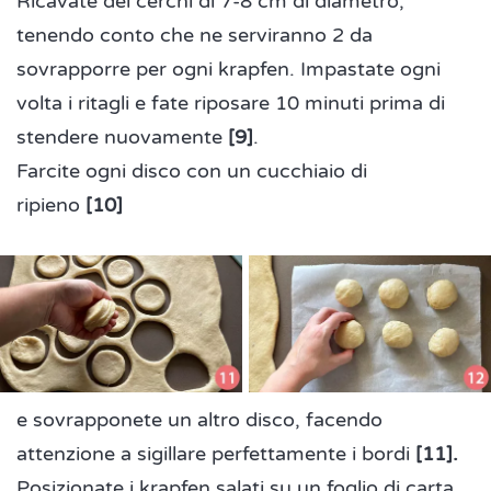
Ricavate dei cerchi di 7-8 cm di diametro,
tenendo conto che ne serviranno 2 da
sovrapporre per ogni krapfen. Impastate ogni
volta i ritagli e fate riposare 10 minuti prima di
stendere nuovamente
[9]
.
Farcite ogni disco con un cucchiaio di
ripieno
[10]
e sovrapponete un altro disco, facendo
attenzione a sigillare perfettamente i bordi
[11].
Posizionate i krapfen salati su un foglio di carta