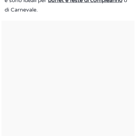
e sono ideali per
buffet e feste di compleanno
o
di Carnevale.