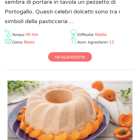
sembra di portare in tavola un pezzetto di
Portogallo. Questi celebri dolcetti sono tra i
simboli della pasticceria ...
Tempo:
40 min
Difficoltà:
Media
Costo:
Basso
Num. Ingredienti:
12
VAI ALLA RICETTA