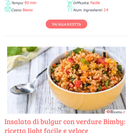
Tempo:
90 min
Difficoltà:
Facile
Costo:
Basso
Num. Ingredienti:
14
VAI ALLA RICETTA
Insalata di bulgur con verdure Bimby:
ricetta light facile e veloce