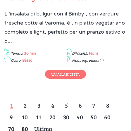
L 'insalata di bulgur con il Bimby , con verdure
fresche cotte al Varoma, è un piatto vegetariano
completo e light, perfetto per un pranzo estivo o
d...
Tempo:
30 min
Difficoltà:
Facile
Costo:
Basso
Num. Ingredienti:
7
VAI ALLA RICETTA
1
2
3
4
5
6
7
8
9
10
11
20
30
40
50
60
70
80
Ultima