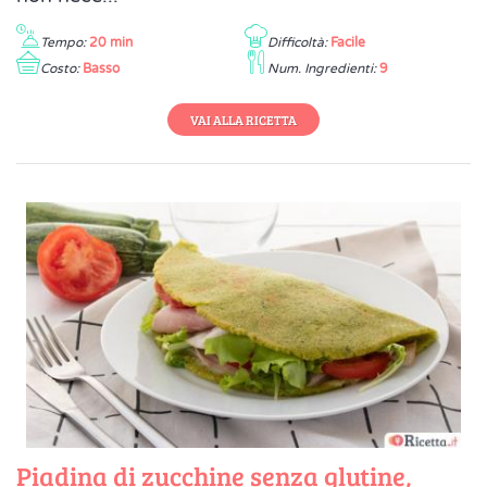
Tempo:
20 min
Difficoltà:
Facile
Costo:
Basso
Num. Ingredienti:
9
VAI ALLA RICETTA
Piadina di zucchine senza glutine,