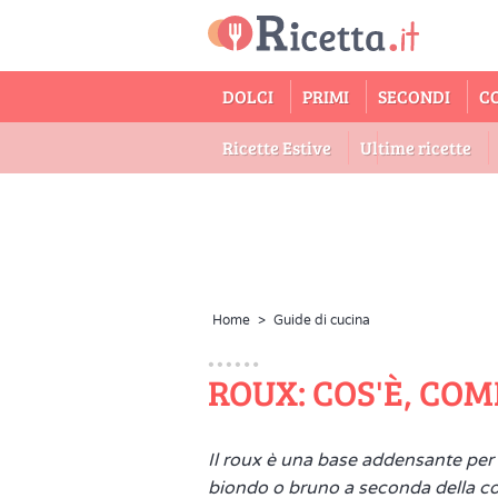
DOLCI
PRIMI
SECONDI
C
Ricette Estive
Ultime ricette
Home
>
Guide di cucina
ROUX: COS'È, COME
Il roux è una base addensante per 
biondo o bruno a seconda della cot