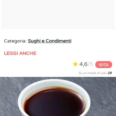
Categoria:
Sughi e Condimenti
LEGGI ANCHE
4,6
/5
VOTA
Su un totale di voti:
28