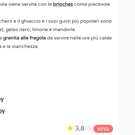
sola viene servita con le
brioches
come piacevole
chero e il ghiaccio e i suoi gusti più popolari sono
te), gelso nero, limone e mandorle.
ta
granita alla fragola
da servire nelle ore più calde
a e la stanchezza.
by
by
3,8
/5
VOTA