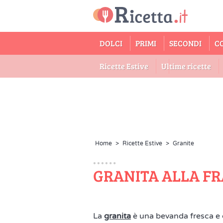
DOLCI
PRIMI
SECONDI
C
Ricette Estive
Ultime ricette
Home
>
Ricette Estive
>
Granite
GRANITA ALLA F
La
granita
è una bevanda fresca e d