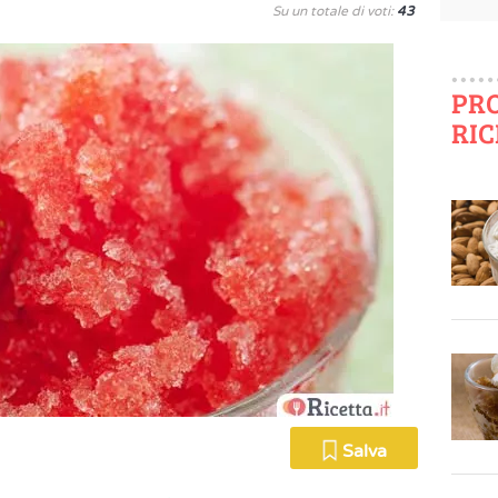
Su un totale di voti:
43
PR
RIC
Salva