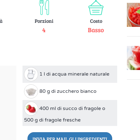
tà
Porzioni
Costo
e
4
Basso
1 l di acqua minerale naturale
80 g di zucchero bianco
400 ml di succo di fragole o
500 g di fragole fresche
INVIA PER MAIL GLI INGREDIENTI