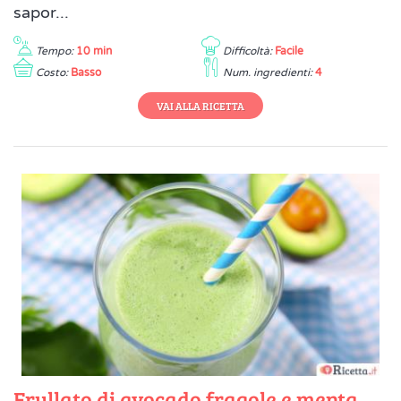
sapor...
Tempo:
10 min
Difficoltà:
Facile
Costo:
Basso
Num. ingredienti:
4
VAI ALLA RICETTA
Frullato di avocado fragole e menta