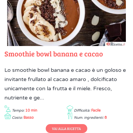
Smoothie bowl banana e cacao
Lo smoothie bowl banana e cacao è un goloso e
invitante frullato al cacao amaro , dolcificato
unicamente con la frutta e il miele. Fresco,
nutriente e ge...
Tempo:
10 min
Difficoltà:
Facile
Costo:
Basso
Num. ingredienti:
8
VAI ALLA RICETTA