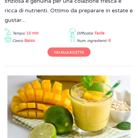
sfiziosa e genuina per una colazione fresca e
ricca di nutrienti. Ottimo da preparare in estate e
gustar...
Tempo:
10 min
Difficoltà:
Facile
Costo:
Basso
Num. ingredienti:
6
VAI ALLA RICETTA