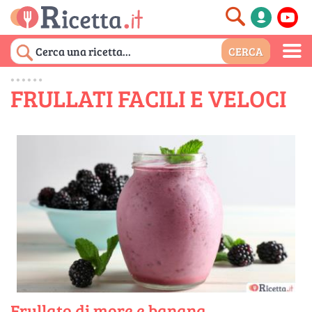
FRULLATI FACILI E VELOCI
Frullato di more e banana