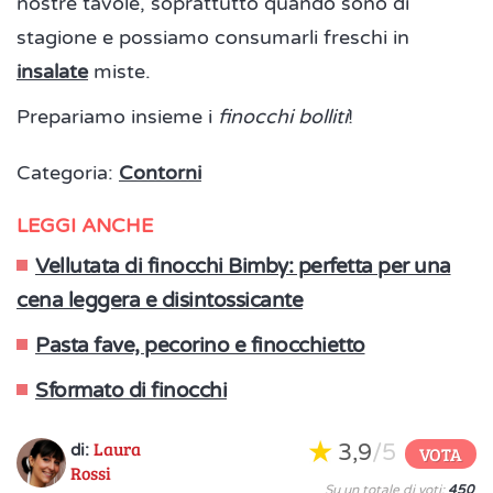
nostre tavole, soprattutto quando sono di
stagione e possiamo consumarli freschi in
insalate
miste.
Prepariamo insieme i
finocchi bolliti
!
Categoria:
Contorni
LEGGI ANCHE
Vellutata di finocchi Bimby: perfetta per una
cena leggera e disintossicante
Pasta fave, pecorino e finocchietto
Sformato di finocchi
Laura
3,9
/5
di:
VOTA
Rossi
Su un totale di voti:
450