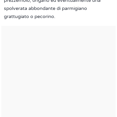
prezzemolo, origano ed eventualmente una
spolverata abbondante di parmigiano
grattugiato o pecorino.