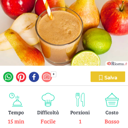
+
Salva
Tempo
Difficoltà
Porzioni
Costo
15 min
Facile
1
Basso