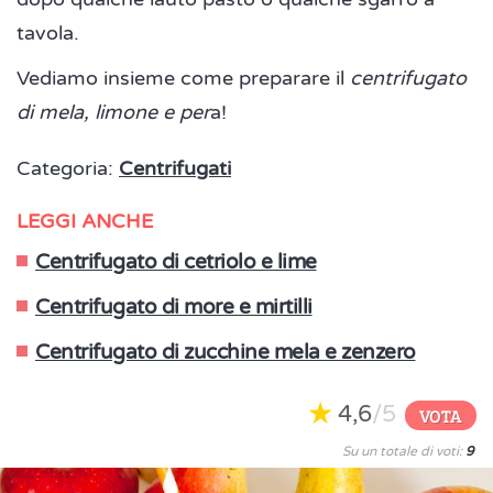
tavola.
Vediamo insieme come preparare il
centrifugato
di mela, limone e per
a!
Categoria:
Centrifugati
LEGGI ANCHE
Centrifugato di cetriolo e lime
Centrifugato di more e mirtilli
Centrifugato di zucchine mela e zenzero
4,6
/5
VOTA
Su un totale di voti:
9