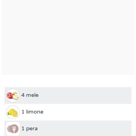
4 mele
1 limone
1 pera