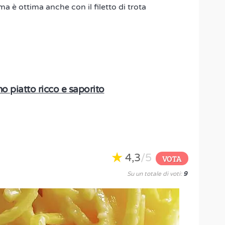
ma è ottima anche con il filetto di trota
o piatto ricco e saporito
4,3
/5
VOTA
Su un totale di voti:
9