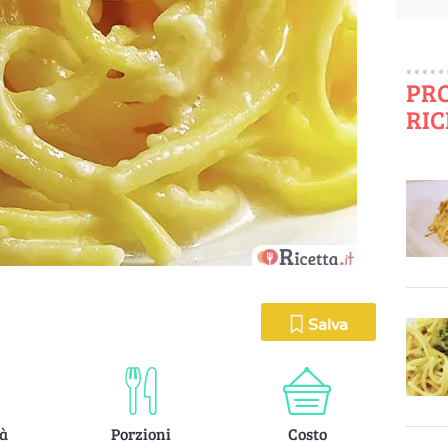
PR
RIC
Salva
tà
Porzioni
Costo