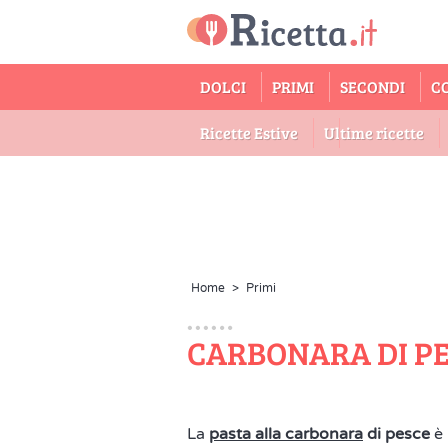
DOLCI
PRIMI
SECONDI
C
Ricette Estive
Ultime ricette
Home
>
Primi
CARBONARA DI P
La
pasta alla carbonara
di pesce
è 