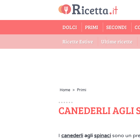
DOLCI
PRIMI
SECONDI
C
Ricette Estive
Ultime ricette
Home
>
Primi
CANEDERLI AGLI 
I
canederli
agli
spinaci
sono un prel