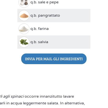
q.b. sale e pepe
q.b. pangrattato
q.b. farina
q.b. salvia
INVIA PER MAIL GLI INGREDIENTI
i agli spinaci
occorre innanzitutto lavare
rli in acqua leggermente salata. In alternativa,