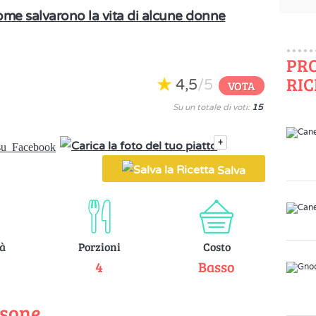
come salvarono la vita di alcune donne
PR
RIC
4,5
/5
VOTA
Su un totale di voti:
15
+
Salva
tà
Porzioni
Costo
e
4
Basso
rsone