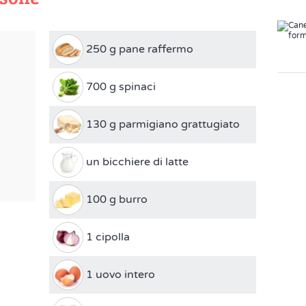
250 g pane raffermo
700 g spinaci
130 g parmigiano grattugiato
un bicchiere di latte
100 g burro
1 cipolla
1 uovo intero