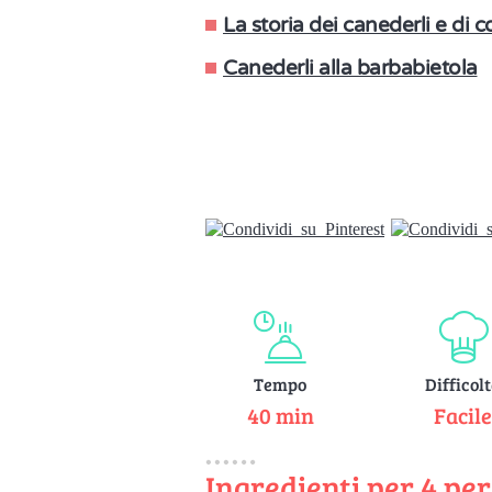
La storia dei canederli e di 
Canederli alla barbabietola
Tempo
Difficol
40 min
Facil
Ingredienti per 4 pe