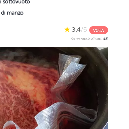
i sottovuoto
 di manzo
3,4
/5
VOTA
Su un totale di voti:
46