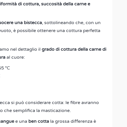
iformità di cottura, succosità della carne e
uocere una bistecca
, sottolineando che, con un
uoto, è possibile ottenere una cottura perfetta
amo nel dettaglio il
grado di cottura della carne di
ura
al cuore:
55 °C
C
stecca si può considerare cotta: le fibre avranno
to che semplifica la masticazione.
 sangue
e una
ben cotta
la grossa differenza è