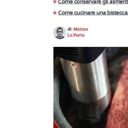
Come conservare gli aliment
Come cucinare una bistecca
Matteo
di:
La Porta