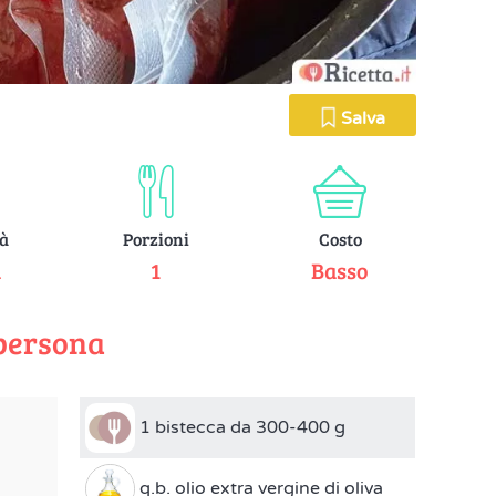
Salva
tà
Porzioni
Costo
a
1
Basso
 persona
1 bistecca da 300-400 g
q.b. olio extra vergine di oliva