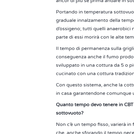
ancor di più se prima andare in so
Portando in temperatura sottovuoto
graduale innalzamento della tempe
d’ossigeno; tutti quelli anaerobic
parte di essi morirà con le alte tem
Il tempo di permanenza sulla grigl
conseguenza anche il fumo prodot
sviluppato in una cottura da 5 o pi
cucinato con una cottura tradizion
Con questo sistema, anche la cott
in casa garantendone comunque u
Quanto tempo devo tenere in CBT (
sottovuoto?
Non c’è un tempo fisso, varierà in 
che, anche sforando il tempo neces