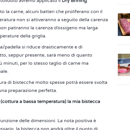
ttovuoto avremo applicato il
Dry Brining
.
 la carne, alcuni batteri che proliferano con il
ratura non si attiveranno a seguito della carenza
i non patiranno la carenza d’ossigeno ma larga
perature della griglia.
ia/padella si riduce drasticamente e di
to, seppur presente, sarà meno di quanto
ù minuti, per lo stesso taglio di carne ma
ale.
ura di bistecche molto spesse potrà essere svolta
na preparazione perfetta.
cottura a bassa temperatura) la mia bistecca
funzione delle dimensioni. La nota positiva è
sario, la bistecca non andrà oltre il punto di