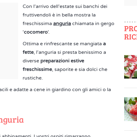
Con l'arrivo dell'estate sui banchi dei
fruttivendoli è in bella mostra la
freschissima
anguria
chiamata in gergo
PR
'
cocomero
'.
RIC
Ottima e rinfrescante se mangiata
a
fette
, l'anguria si presta benissimo a
diverse
preparazioni estive
freschissime
, saporite e sia dolci che
rustiche.
acili e adatte a cene in giardino con gli amici o la
anguria
i abbinamenti. I vostri ospiti rimarranno