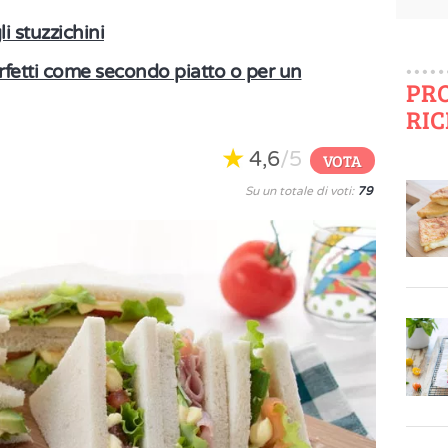
li stuzzichini
rfetti come secondo piatto o per un
PR
RIC
4,6
/5
VOTA
Su un totale di voti:
79