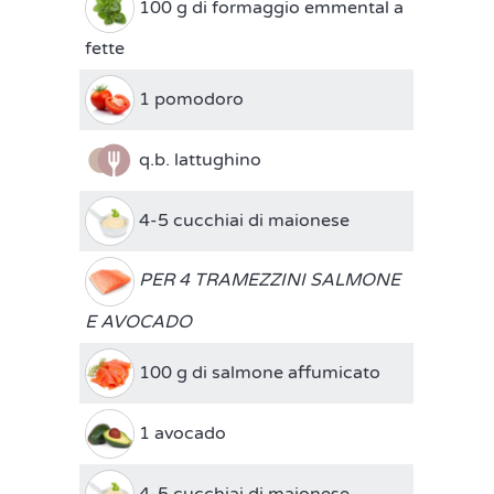
100 g di formaggio emmental a
fette
1 pomodoro
q.b. lattughino
4-5 cucchiai di maionese
PER 4 TRAMEZZINI SALMONE
E AVOCADO
100 g di salmone affumicato
1 avocado
4-5 cucchiai di maionese