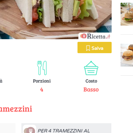
Salva
tà
Porzioni
Costo
e
4
Basso
ramezzini
PER 4 TRAMEZZINI AL