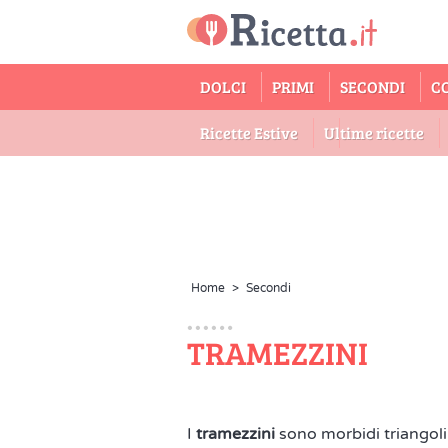
DOLCI
PRIMI
SECONDI
C
Ricette Estive
Ultime ricette
Home
>
Secondi
TRAMEZZINI
I
tramezzini
sono morbidi triangoli