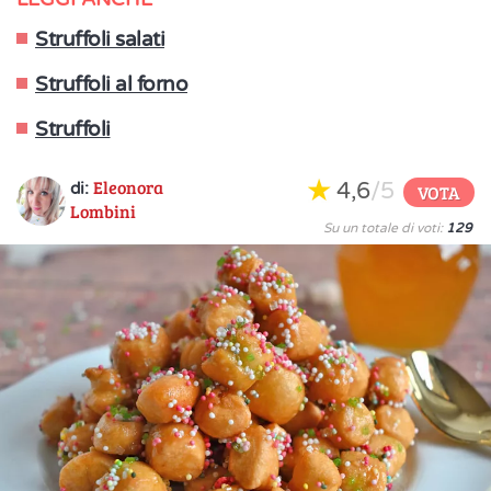
Struffoli salati
Struffoli al forno
Struffoli
Eleonora
4,6
/5
di:
VOTA
Lombini
Su un totale di voti:
129