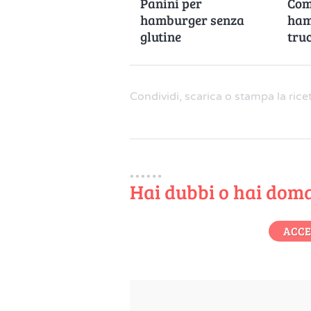
Panini per
Com
hamburger senza
ham
glutine
truc
Condividi, scarica o stampa la rice
Hai dubbi o hai dom
ACCE