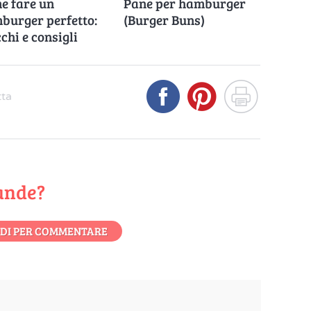
e fare un
Pane per hamburger
burger perfetto:
(Burger Buns)
chi e consigli
tta
ande?
DI PER COMMENTARE