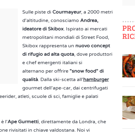
Sulle piste di
Courmayeur
, a 2000 metri
d'altitudine, conosciamo
Andrea,
PR
ideatore di Skibox
. Ispirato ai mercati
RIC
metropolitani mondiali di Street Food,
Skibox rappresenta un
nuovo concept
di rifugio ad alta quota
, dove produttori
e chef emergenti italiani si
alternano per offrire
"snow food" di
qualità
. Dalla ski-scetta all'
hamburger
gourmet dell'ape-car, dai centrifugati
eerider, atleti, scuole di sci, famiglie e palati
è l'
Ape Gurmetti
, direttamente da Londra, che
one rivisitati in chiave valdostana. Noi vi