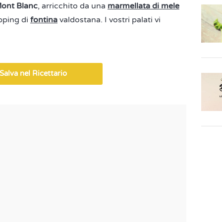
ont Blanc
, arricchito da una
marmellata di mele
opping di
fontina
valdostana. I vostri palati vi
Salva nel Ricettario