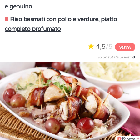
e genuino
Riso basmati con pollo e verdure, piatto
completo profumato
4,5
/5
VOTA
Su un totale di voti:
8