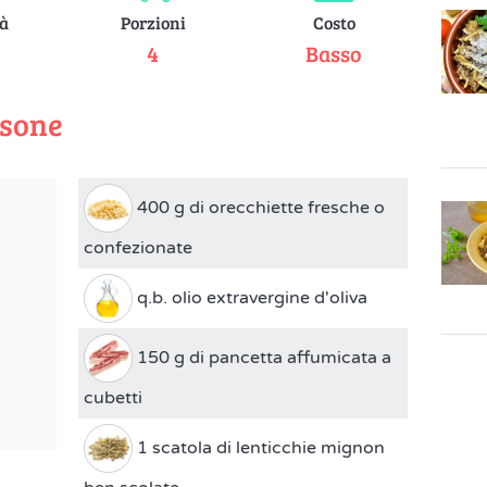
tà
Porzioni
Costo
e
4
Basso
rsone
400 g di orecchiette fresche o
confezionate
q.b. olio extravergine d'oliva
150 g di pancetta affumicata a
cubetti
1 scatola di lenticchie mignon