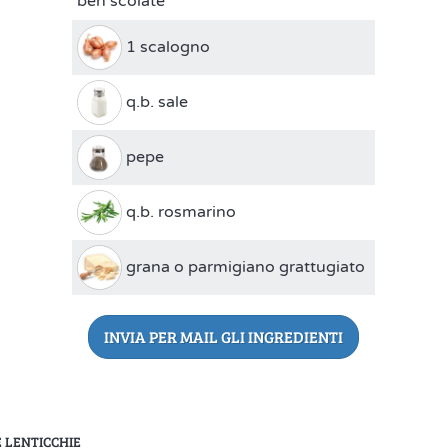
ben scolate
1 scalogno
q.b. sale
pepe
q.b. rosmarino
grana o parmigiano grattugiato
INVIA PER MAIL GLI INGREDIENTI
 LENTICCHIE