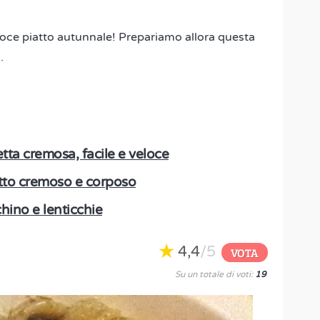
loce piatto autunnale! Prepariamo allora questa
.
etta cremosa, facile e veloce
atto cremoso e corposo
hino e lenticchie
4,4
/5
VOTA
Su un totale di voti:
19