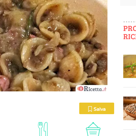
PR
RIC
Salva