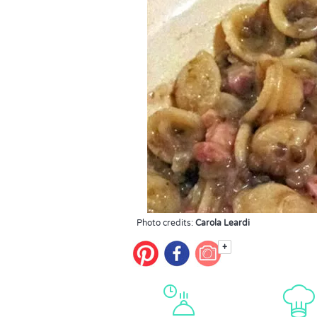
Photo credits:
Carola Leardi
+