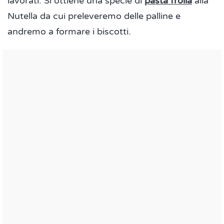
lavorati. Si ottiene una specie di
pasta frolla
alla
Nutella da cui preleveremo delle palline e
andremo a formare i biscotti.