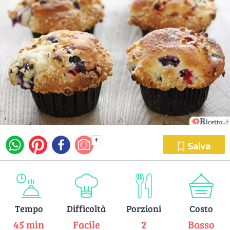
+
Salva
Tempo
Difficoltà
Porzioni
Costo
45 min
Facile
2
Basso