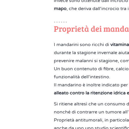
invece sono ottenute dall'incrocio
mapo
, che deriva dall'incrocio tr
Proprietà dei manda
I mandarini sono ricchi di
vitamina
durante la stagione invernale aiut
prevenire malanni si stagione, come
Un buon contenuto di fibre, calcio 
funzionalità dell'intestino.
Il mandarino è inoltre indicato per
alleato contro la ritenzione idrica e
Si ritiene altresì che un consumo 
nonché di contrarre un tumore all
Proprietà antitumorali, in particol
anche da uno uno studio scientifi