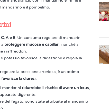
 del mandarancio con il mandarino e infine il
a il mandarino e il pompelmo.
rini
 C, A e B
. Un consumo regolare di mandarini
a a
proteggere mucose e capillari,
nonché a
 i raffreddori.
e potassio favorisce la digestione e regola la
 regolare la pressione arteriosa, è un ottimo
 favorisce la diuresi.
di mandarini
ridurrebbe il rischio di avere un ictus
,
'apparato digerente.
are del fegato, sono state attribuite al mandarino
co.