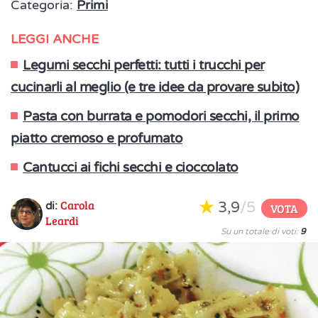
Categoria:
Primi
LEGGI ANCHE
Legumi secchi perfetti: tutti i trucchi per
cucinarli al meglio (e tre idee da provare subito)
Pasta con burrata e pomodori secchi, il primo
piatto cremoso e profumato
Cantucci ai fichi secchi e cioccolato
Carola
3,9
/5
di:
VOTA
Leardi
Su un totale di voti:
9