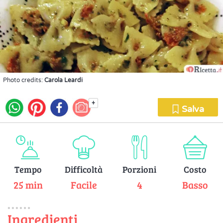
Photo credits:
Carola Leardi
+
Salva
Tempo
Difficoltà
Porzioni
Costo
25 min
Facile
4
Basso
Ingredienti