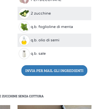
2 zucchine
q.b. foglioline di menta
q.b. olio di semi
q.b. sale
INVIA PER MAIL GLI INGREDIENTI
E ZUCCHINE SENZA COTTURA