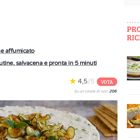
PR
RIC
ne affumicato
utine, salvacena e pronta in 5 minuti
4,5
/5
VOTA
Su un totale di voti:
206