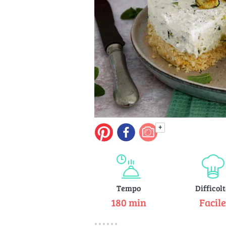
+
Tempo
Difficol
180 min
Facil