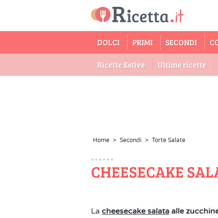
DOLCI
PRIMI
SECONDI
C
Ricette Estive
Ultime ricette
Home
>
Secondi
>
Torte Salate
CHEESECAKE SAL
La
cheesecake salata
alle zucchin