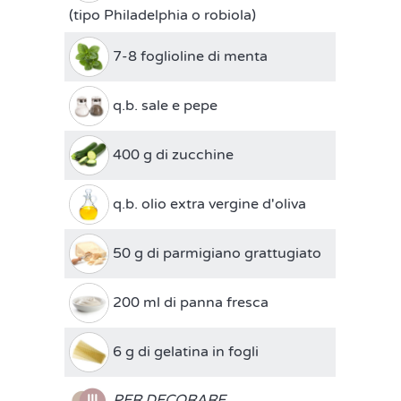
(tipo Philadelphia o robiola)
7-8 foglioline di menta
q.b. sale e pepe
400 g di zucchine
q.b. olio extra vergine d'oliva
50 g di parmigiano grattugiato
200 ml di panna fresca
6 g di gelatina in fogli
PER DECORARE