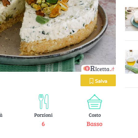
Salva
tà
Porzioni
Costo
e
6
Basso