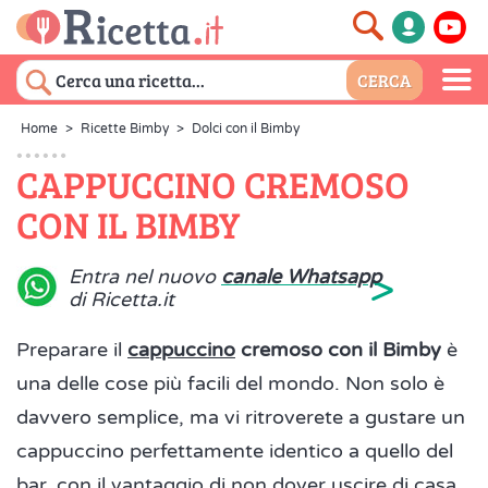
Home
>
Ricette Bimby
>
Dolci con il Bimby
CAPPUCCINO CREMOSO
CON IL BIMBY
>
Entra nel nuovo
canale Whatsapp
di Ricetta.it
Preparare il
cappuccino
cremoso con il Bimby
è
una delle cose più facili del mondo. Non solo è
davvero semplice, ma vi ritroverete a gustare un
cappuccino perfettamente identico a quello del
bar, con il vantaggio di non dover uscire di casa,