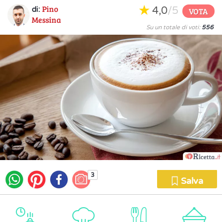
Pino
4,0
/5
di:
VOTA
Messina
Su un totale di voti:
556
3
Salva