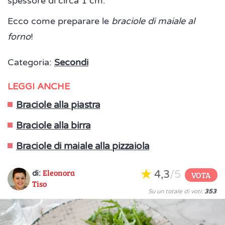
spessore di circa 1 cm.
Ecco come preparare le
braciole di maiale al
forno
!
Categoria:
Secondi
LEGGI ANCHE
Braciole alla piastra
Braciole alla birra
Braciole di maiale alla pizzaiola
Eleonora
4,3
/5
di:
VOTA
Tiso
Su un totale di voti:
353