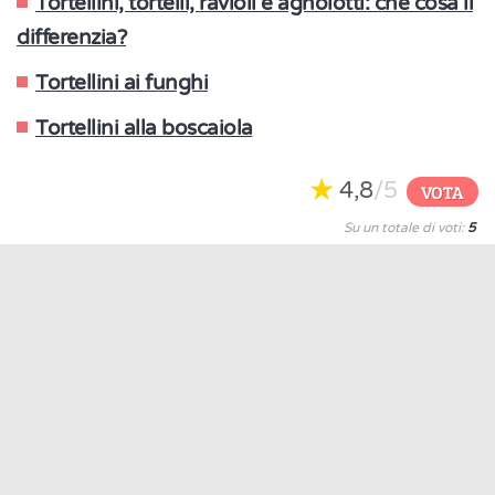
Tortellini, tortelli, ravioli e agnolotti: che cosa li
differenzia?
Tortellini ai funghi
Tortellini alla boscaiola
4,8
/5
VOTA
Su un totale di voti:
5